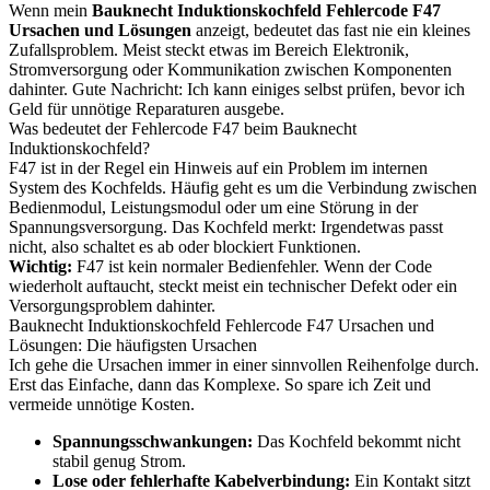
Wenn mein
Bauknecht Induktionskochfeld Fehlercode F47
Ursachen und Lösungen
anzeigt, bedeutet das fast nie ein kleines
Zufallsproblem. Meist steckt etwas im Bereich Elektronik,
Stromversorgung oder Kommunikation zwischen Komponenten
dahinter. Gute Nachricht: Ich kann einiges selbst prüfen, bevor ich
Geld für unnötige Reparaturen ausgebe.
Was bedeutet der Fehlercode F47 beim Bauknecht
Induktionskochfeld?
F47 ist in der Regel ein Hinweis auf ein Problem im internen
System des Kochfelds. Häufig geht es um die Verbindung zwischen
Bedienmodul, Leistungsmodul oder um eine Störung in der
Spannungsversorgung. Das Kochfeld merkt: Irgendetwas passt
nicht, also schaltet es ab oder blockiert Funktionen.
Wichtig:
F47 ist kein normaler Bedienfehler. Wenn der Code
wiederholt auftaucht, steckt meist ein technischer Defekt oder ein
Versorgungsproblem dahinter.
Bauknecht Induktionskochfeld Fehlercode F47 Ursachen und
Lösungen: Die häufigsten Ursachen
Ich gehe die Ursachen immer in einer sinnvollen Reihenfolge durch.
Erst das Einfache, dann das Komplexe. So spare ich Zeit und
vermeide unnötige Kosten.
Spannungsschwankungen:
Das Kochfeld bekommt nicht
stabil genug Strom.
Lose oder fehlerhafte Kabelverbindung:
Ein Kontakt sitzt