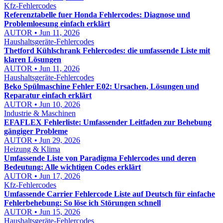
Kfz-Fehlercodes
Referenztabelle fuer Honda Fehlercodes: Diagnose und
Problemloesung einfach erklärt
AUTOR • Jun 11, 2026
Haushaltsgeräte-Fehlercodes
Thetford Kühlschrank Fehlercodes: die umfassende Liste mit
klaren Lösungen
AUTOR • Jun 11, 2026
Haushaltsgeräte-Fehlercodes
Beko Spülmaschine Fehler E02: Ursachen, Lösungen und
Reparatur einfach erklärt
AUTOR • Jun 10, 2026
Industrie & Maschinen
EFAFLEX Fehlerliste: Umfassender Leitfaden zur Behebung
gängiger Probleme
AUTOR • Jun 29, 2026
Heizung & Klima
Umfassende Liste von Paradigma Fehlercodes und deren
Bedeutung: Alle wichtigen Codes erklärt
AUTOR • Jun 17, 2026
Kfz-Fehlercodes
Umfassende Carrier Fehlercode Liste auf Deutsch für einfache
Fehlerbehebung: So löse ich Störungen schnell
AUTOR • Jun 15, 2026
Haushaltsgeräte-Fehlercodes