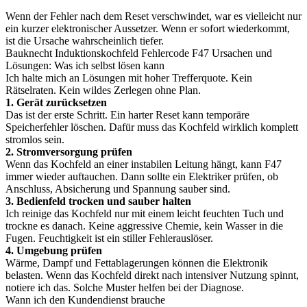
Wenn der Fehler nach dem Reset verschwindet, war es vielleicht nur
ein kurzer elektronischer Aussetzer. Wenn er sofort wiederkommt,
ist die Ursache wahrscheinlich tiefer.
Bauknecht Induktionskochfeld Fehlercode F47 Ursachen und
Lösungen: Was ich selbst lösen kann
Ich halte mich an Lösungen mit hoher Trefferquote. Kein
Rätselraten. Kein wildes Zerlegen ohne Plan.
1. Gerät zurücksetzen
Das ist der erste Schritt. Ein harter Reset kann temporäre
Speicherfehler löschen. Dafür muss das Kochfeld wirklich komplett
stromlos sein.
2. Stromversorgung prüfen
Wenn das Kochfeld an einer instabilen Leitung hängt, kann F47
immer wieder auftauchen. Dann sollte ein Elektriker prüfen, ob
Anschluss, Absicherung und Spannung sauber sind.
3. Bedienfeld trocken und sauber halten
Ich reinige das Kochfeld nur mit einem leicht feuchten Tuch und
trockne es danach. Keine aggressive Chemie, kein Wasser in die
Fugen. Feuchtigkeit ist ein stiller Fehlerauslöser.
4. Umgebung prüfen
Wärme, Dampf und Fettablagerungen können die Elektronik
belasten. Wenn das Kochfeld direkt nach intensiver Nutzung spinnt,
notiere ich das. Solche Muster helfen bei der Diagnose.
Wann ich den Kundendienst brauche