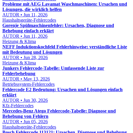
Probleme mit AEG Lavamat Waschmaschinen: Ursachen und
Lösungen, die wirklich helfen
AUTOR • Jun 11, 2026
Haushaltsgeräte-Fehlercodes
Gorenje Spülmaschinenfehler: Ursachen, Diagnose und
Behebung einfach erklärt
AUTOR • Jun 11, 2026
Heizung & Klima
NEFF Induktionskochfeld Fehlerhinweise: verständliche Liste
mit Bedeutung und Lösungen
AUTOR • Jun 28, 2026
Heizung & Klima
Junkers Fehlercode-Tabelle: Umfassende Liste zur
Fehlerbehebung
AUTOR • May 13, 2026
Betriebssystem-Fehlercodes
Fehlercode E2 Bedeutung: Ursachen und Lösungen einfach
erklärt
AUTOR • Jun 30, 2026
Kfz-Fehlercodes
Mercedes-Benz Atego Fehlercode-Tabelle: Diagnose und
Behebung von Fehlern
AUTOR • Jun 05, 2026
Haushaltsgeräte-Fehlercodes
Bosch Fehlercode 113121: Ursachen, Diagnose und Behebung