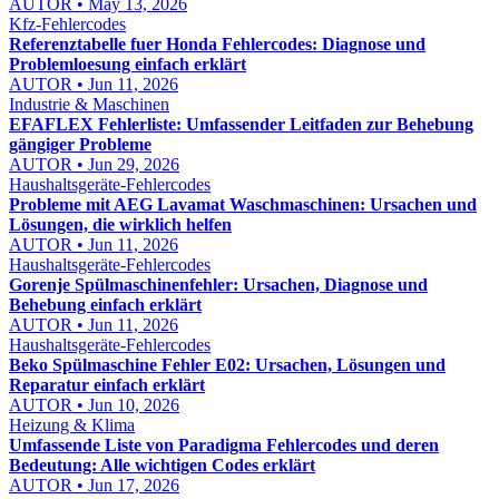
AUTOR • May 13, 2026
Kfz-Fehlercodes
Referenztabelle fuer Honda Fehlercodes: Diagnose und
Problemloesung einfach erklärt
AUTOR • Jun 11, 2026
Industrie & Maschinen
EFAFLEX Fehlerliste: Umfassender Leitfaden zur Behebung
gängiger Probleme
AUTOR • Jun 29, 2026
Haushaltsgeräte-Fehlercodes
Probleme mit AEG Lavamat Waschmaschinen: Ursachen und
Lösungen, die wirklich helfen
AUTOR • Jun 11, 2026
Haushaltsgeräte-Fehlercodes
Gorenje Spülmaschinenfehler: Ursachen, Diagnose und
Behebung einfach erklärt
AUTOR • Jun 11, 2026
Haushaltsgeräte-Fehlercodes
Beko Spülmaschine Fehler E02: Ursachen, Lösungen und
Reparatur einfach erklärt
AUTOR • Jun 10, 2026
Heizung & Klima
Umfassende Liste von Paradigma Fehlercodes und deren
Bedeutung: Alle wichtigen Codes erklärt
AUTOR • Jun 17, 2026