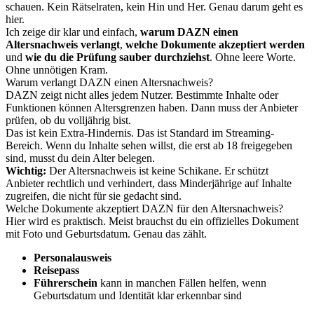
schauen. Kein Rätselraten, kein Hin und Her. Genau darum geht es
hier.
Ich zeige dir klar und einfach,
warum DAZN einen
Altersnachweis verlangt
,
welche Dokumente akzeptiert werden
und
wie du die Prüfung sauber durchziehst
. Ohne leere Worte.
Ohne unnötigen Kram.
Warum verlangt DAZN einen Altersnachweis?
DAZN zeigt nicht alles jedem Nutzer. Bestimmte Inhalte oder
Funktionen können Altersgrenzen haben. Dann muss der Anbieter
prüfen, ob du volljährig bist.
Das ist kein Extra-Hindernis. Das ist Standard im Streaming-
Bereich. Wenn du Inhalte sehen willst, die erst ab 18 freigegeben
sind, musst du dein Alter belegen.
Wichtig:
Der Altersnachweis ist keine Schikane. Er schützt
Anbieter rechtlich und verhindert, dass Minderjährige auf Inhalte
zugreifen, die nicht für sie gedacht sind.
Welche Dokumente akzeptiert DAZN für den Altersnachweis?
Hier wird es praktisch. Meist brauchst du ein offizielles Dokument
mit Foto und Geburtsdatum. Genau das zählt.
Personalausweis
Reisepass
Führerschein
kann in manchen Fällen helfen, wenn
Geburtsdatum und Identität klar erkennbar sind