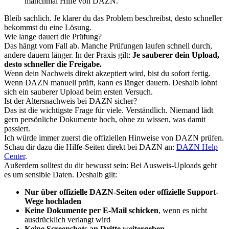
manchmal Hilfe von DAZN.
Bleib sachlich. Je klarer du das Problem beschreibst, desto schneller
bekommst du eine Lösung.
Wie lange dauert die Prüfung?
Das hängt vom Fall ab. Manche Prüfungen laufen schnell durch,
andere dauern länger. In der Praxis gilt:
Je sauberer dein Upload,
desto schneller die Freigabe.
Wenn dein Nachweis direkt akzeptiert wird, bist du sofort fertig.
Wenn DAZN manuell prüft, kann es länger dauern. Deshalb lohnt
sich ein sauberer Upload beim ersten Versuch.
Ist der Altersnachweis bei DAZN sicher?
Das ist die wichtigste Frage für viele. Verständlich. Niemand lädt
gern persönliche Dokumente hoch, ohne zu wissen, was damit
passiert.
Ich würde immer zuerst die offiziellen Hinweise von DAZN prüfen.
Schau dir dazu die Hilfe-Seiten direkt bei DAZN an:
DAZN Help
Center
.
Außerdem solltest du dir bewusst sein: Bei Ausweis-Uploads geht
es um sensible Daten. Deshalb gilt:
Nur über offizielle DAZN-Seiten oder offizielle Support-
Wege hochladen
Keine Dokumente per E-Mail schicken
, wenn es nicht
ausdrücklich verlangt wird
Keine Screenshots an Dritte weitergeben