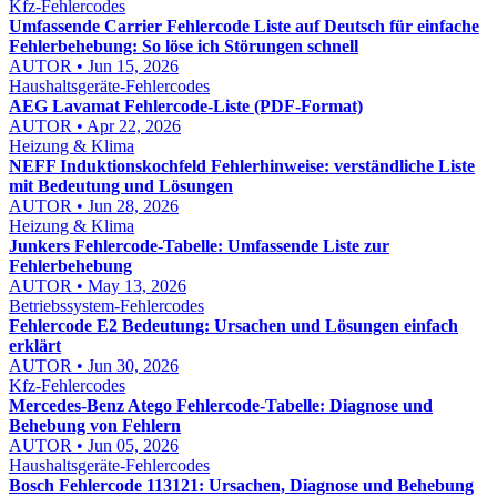
Kfz-Fehlercodes
Umfassende Carrier Fehlercode Liste auf Deutsch für einfache
Fehlerbehebung: So löse ich Störungen schnell
AUTOR • Jun 15, 2026
Haushaltsgeräte-Fehlercodes
AEG Lavamat Fehlercode-Liste (PDF-Format)
AUTOR • Apr 22, 2026
Heizung & Klima
NEFF Induktionskochfeld Fehlerhinweise: verständliche Liste
mit Bedeutung und Lösungen
AUTOR • Jun 28, 2026
Heizung & Klima
Junkers Fehlercode-Tabelle: Umfassende Liste zur
Fehlerbehebung
AUTOR • May 13, 2026
Betriebssystem-Fehlercodes
Fehlercode E2 Bedeutung: Ursachen und Lösungen einfach
erklärt
AUTOR • Jun 30, 2026
Kfz-Fehlercodes
Mercedes-Benz Atego Fehlercode-Tabelle: Diagnose und
Behebung von Fehlern
AUTOR • Jun 05, 2026
Haushaltsgeräte-Fehlercodes
Bosch Fehlercode 113121: Ursachen, Diagnose und Behebung