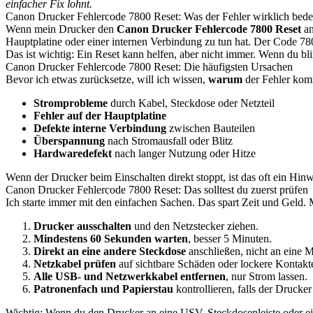
einfacher Fix lohnt.
Canon Drucker Fehlercode 7800 Reset: Was der Fehler wirklich bede
Wenn mein Drucker den
Canon Drucker Fehlercode 7800 Reset
an
Hauptplatine oder einer internen Verbindung zu tun hat. Der Code 780
Das ist wichtig: Ein Reset kann helfen, aber nicht immer. Wenn du blin
Canon Drucker Fehlercode 7800 Reset: Die häufigsten Ursachen
Bevor ich etwas zurücksetze, will ich wissen,
warum
der Fehler kom
Stromprobleme
durch Kabel, Steckdose oder Netzteil
Fehler auf der Hauptplatine
Defekte interne Verbindung
zwischen Bauteilen
Überspannung
nach Stromausfall oder Blitz
Hardwaredefekt
nach langer Nutzung oder Hitze
Wenn der Drucker beim Einschalten direkt stoppt, ist das oft ein H
Canon Drucker Fehlercode 7800 Reset: Das solltest du zuerst prüfen
Ich starte immer mit den einfachen Sachen. Das spart Zeit und Geld.
Drucker ausschalten
und den Netzstecker ziehen.
Mindestens 60 Sekunden warten
, besser 5 Minuten.
Direkt an eine andere Steckdose
anschließen, nicht an eine 
Netzkabel prüfen
auf sichtbare Schäden oder lockere Kontakt
Alle USB- und Netzwerkkabel entfernen
, nur Strom lassen.
Patronenfach und Papierstau
kontrollieren, falls der Drucker
Wichtig: Wenn du den Drucker an eine USV, Steckdosenleiste oder ein 