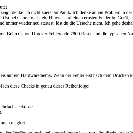
utet
zeigt, denke ich nicht zuerst an Panik. Ich denke an ein Problem in de
0 ist bei Canon meist ein Hinweis auf einen ernsten Fehler im Gerät, n
d immer wieder neu startest, löst du die Ursache nicht. Ich gehe deshal
mt. Beim Canon Drucker Fehlercode 7800 Reset sind die typischen Aus
inweis auf ein Hardwarethema. Wenn der Fehler erst nach dem Drucken 
 Mach diese Checks in genau dieser Reihenfolge:
Mehrfachsteckdose.
e.
 noch reagiert.
altes Verlängerungskabel angeschlossen hast, teste ihn direkt an der W