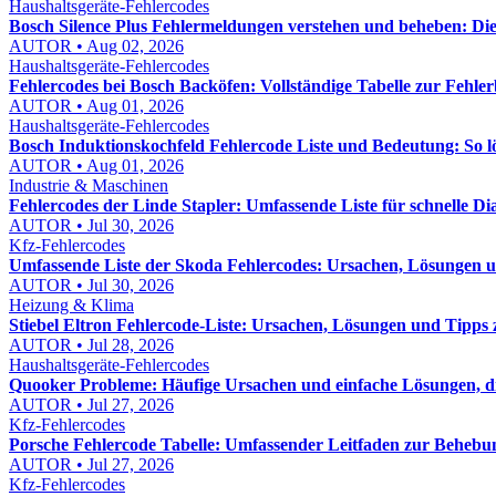
Haushaltsgeräte-Fehlercodes
Bosch Silence Plus Fehlermeldungen verstehen und beheben: Di
AUTOR • Aug 02, 2026
Haushaltsgeräte-Fehlercodes
Fehlercodes bei Bosch Backöfen: Vollständige Tabelle zur Fehl
AUTOR • Aug 01, 2026
Haushaltsgeräte-Fehlercodes
Bosch Induktionskochfeld Fehlercode Liste und Bedeutung: So lös
AUTOR • Aug 01, 2026
Industrie & Maschinen
Fehlercodes der Linde Stapler: Umfassende Liste für schnelle D
AUTOR • Jul 30, 2026
Kfz-Fehlercodes
Umfassende Liste der Skoda Fehlercodes: Ursachen, Lösungen
AUTOR • Jul 30, 2026
Heizung & Klima
Stiebel Eltron Fehlercode-Liste: Ursachen, Lösungen und Tipps
AUTOR • Jul 28, 2026
Haushaltsgeräte-Fehlercodes
Quooker Probleme: Häufige Ursachen und einfache Lösungen, die
AUTOR • Jul 27, 2026
Kfz-Fehlercodes
Porsche Fehlercode Tabelle: Umfassender Leitfaden zur Behebu
AUTOR • Jul 27, 2026
Kfz-Fehlercodes