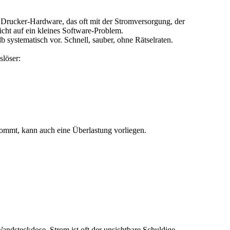
r Drucker-Hardware, das oft mit der Stromversorgung, der
icht auf ein kleines Software-Problem.
b systematisch vor. Schnell, sauber, ohne Rätselraten.
löser:
kommt, kann auch eine Überlastung vorliegen.
andsteckdose. Strom ist oft der unsichtbare Schuldige.