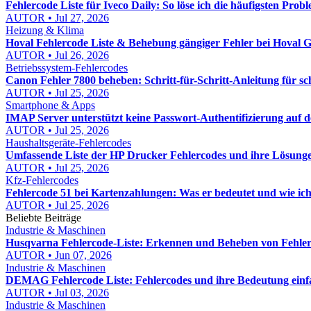
Fehlercode Liste für Iveco Daily: So löse ich die häufigsten Probl
AUTOR • Jul 27, 2026
Heizung & Klima
Hoval Fehlercode Liste & Behebung gängiger Fehler bei Hoval Ge
AUTOR • Jul 26, 2026
Betriebssystem-Fehlercodes
Canon Fehler 7800 beheben: Schritt-für-Schritt-Anleitung für s
AUTOR • Jul 25, 2026
Smartphone & Apps
IMAP Server unterstützt keine Passwort-Authentifizierung auf
AUTOR • Jul 25, 2026
Haushaltsgeräte-Fehlercodes
Umfassende Liste der HP Drucker Fehlercodes und ihre Lösunge
AUTOR • Jul 25, 2026
Kfz-Fehlercodes
Fehlercode 51 bei Kartenzahlungen: Was er bedeutet und wie ic
AUTOR • Jul 25, 2026
Beliebte Beiträge
Industrie & Maschinen
Husqvarna Fehlercode-Liste: Erkennen und Beheben von Fehle
AUTOR • Jun 07, 2026
Industrie & Maschinen
DEMAG Fehlercode Liste: Fehlercodes und ihre Bedeutung einfa
AUTOR • Jul 03, 2026
Industrie & Maschinen