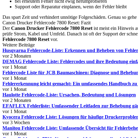
bei erneutem Fehler nicht ewig herumprobieren
Support oder Reparatur einplanen, wenn der Fehler bleibt
Das spart Zeit und verhindert unnötige Folgeschäden. Genau so gehe i
Canon Drucker Fehlercode 7800 Reset: Fazit
Der
Canon Drucker Fehlercode 7800 Reset
ist meist ein Hinweis 
prüfe Strom, Kabel und Umfeld. Danach ist oft der Support der schnel
Fehlercode 7800 Reset
vor.
Weitere Beiträge
Husqvarna Fehlercode-Liste: Erkennen und Beheben von Fehle
vor 2 Monaten
DEMAG Fehlercode Liste: Fehlercodes und ihre Bedeutung einfa
vor 1 Monat
Fehlercode Liste für JCB Baumaschinen: Diagnose und Behebun
vor 1 Monat
Fehlererkennung leicht gemacht: Ein umfassendes Handbuch zu
vor 1 Monat
Haulotte Fehlercode-Liste: Ursachen, Bedeutung und Lösungen
vor 2 Monaten
EFAFLEX Fehlerliste: Umfassender Leitfaden zur Behebung gä
vor 1 Monat
Kyocera Fehlercode Liste: Lösungen für häufige Druckerproblem
vor 3 Wochen
Manitou Fehlercode Liste: Umfassende Übersicht für Fehlerbe
vor 1 Monat