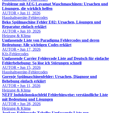
Probleme mit AEG Lavamat Waschmaschinen: Ursachen und
Lösungen, die wirklich helfen
AUTOR • Jun 11, 2026
Haushaltsgeräte-Fehlercodes
Beko Spülmaschine Fehler E02: Ursachen, Lösungen und
Reparatur einfach erklärt
AUTOR • Jun 10, 2026
Heizung & Klima
Umfassende Liste von Paradigma Fehlercodes und deren
Bedeutung: Alle wichtigen Codes erklärt
AUTOR • Jun 17, 2026
Kfz-Fehlercodes
Umfassende Carrier Fehlercode Liste auf Deutsch für einfache
Fehlerbehebung: So löse ich Störungen schnell
AUTOR • Jun 15, 2026
Haushaltsgeräte-Fehlercodes
Gorenje Spülmaschinenfehler: Ursachen, Diagnose und
Behebung einfach erklärt
AUTOR • Jun 11, 2026
Heizung & Klima
NEFF Induktionskochfeld Fehlerhinweise: verständliche Liste
mit Bedeutung und Lösungen
AUTOR • Jun 28, 2026
Heizung & Klima
Junkers Fehlercode-Tabelle: Umfassende Liste zur