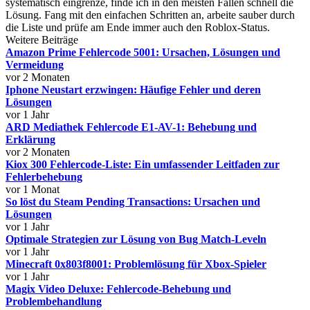
systematisch eingrenze, finde ich in den meisten Fällen schnell die
Lösung. Fang mit den einfachen Schritten an, arbeite sauber durch
die Liste und prüfe am Ende immer auch den Roblox-Status.
Weitere Beiträge
Amazon Prime Fehlercode 5001: Ursachen, Lösungen und
Vermeidung
vor 2 Monaten
Iphone Neustart erzwingen: Häufige Fehler und deren
Lösungen
vor 1 Jahr
ARD Mediathek Fehlercode E1-AV-1: Behebung und
Erklärung
vor 2 Monaten
Kiox 300 Fehlercode-Liste: Ein umfassender Leitfaden zur
Fehlerbehebung
vor 1 Monat
So löst du Steam Pending Transactions: Ursachen und
Lösungen
vor 1 Jahr
Optimale Strategien zur Lösung von Bug Match-Leveln
vor 1 Jahr
Minecraft 0x803f8001: Problemlösung für Xbox-Spieler
vor 1 Jahr
Magix Video Deluxe: Fehlercode-Behebung und
Problembehandlung