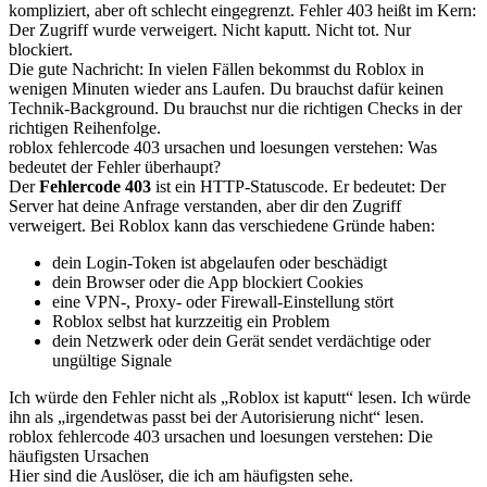
kompliziert, aber oft schlecht eingegrenzt. Fehler 403 heißt im Kern:
Der Zugriff wurde verweigert. Nicht kaputt. Nicht tot. Nur
blockiert.
Die gute Nachricht: In vielen Fällen bekommst du Roblox in
wenigen Minuten wieder ans Laufen. Du brauchst dafür keinen
Technik-Background. Du brauchst nur die richtigen Checks in der
richtigen Reihenfolge.
roblox fehlercode 403 ursachen und loesungen verstehen: Was
bedeutet der Fehler überhaupt?
Der
Fehlercode 403
ist ein HTTP-Statuscode. Er bedeutet: Der
Server hat deine Anfrage verstanden, aber dir den Zugriff
verweigert. Bei Roblox kann das verschiedene Gründe haben:
dein Login-Token ist abgelaufen oder beschädigt
dein Browser oder die App blockiert Cookies
eine VPN-, Proxy- oder Firewall-Einstellung stört
Roblox selbst hat kurzzeitig ein Problem
dein Netzwerk oder dein Gerät sendet verdächtige oder
ungültige Signale
Ich würde den Fehler nicht als „Roblox ist kaputt“ lesen. Ich würde
ihn als „irgendetwas passt bei der Autorisierung nicht“ lesen.
roblox fehlercode 403 ursachen und loesungen verstehen: Die
häufigsten Ursachen
Hier sind die Auslöser, die ich am häufigsten sehe.