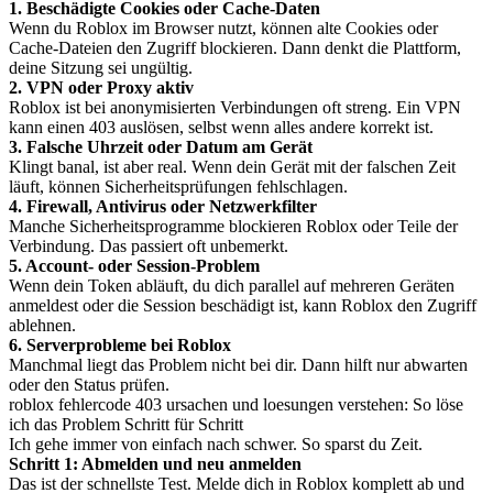
1. Beschädigte Cookies oder Cache-Daten
Wenn du Roblox im Browser nutzt, können alte Cookies oder
Cache-Dateien den Zugriff blockieren. Dann denkt die Plattform,
deine Sitzung sei ungültig.
2. VPN oder Proxy aktiv
Roblox ist bei anonymisierten Verbindungen oft streng. Ein VPN
kann einen 403 auslösen, selbst wenn alles andere korrekt ist.
3. Falsche Uhrzeit oder Datum am Gerät
Klingt banal, ist aber real. Wenn dein Gerät mit der falschen Zeit
läuft, können Sicherheitsprüfungen fehlschlagen.
4. Firewall, Antivirus oder Netzwerkfilter
Manche Sicherheitsprogramme blockieren Roblox oder Teile der
Verbindung. Das passiert oft unbemerkt.
5. Account- oder Session-Problem
Wenn dein Token abläuft, du dich parallel auf mehreren Geräten
anmeldest oder die Session beschädigt ist, kann Roblox den Zugriff
ablehnen.
6. Serverprobleme bei Roblox
Manchmal liegt das Problem nicht bei dir. Dann hilft nur abwarten
oder den Status prüfen.
roblox fehlercode 403 ursachen und loesungen verstehen: So löse
ich das Problem Schritt für Schritt
Ich gehe immer von einfach nach schwer. So sparst du Zeit.
Schritt 1: Abmelden und neu anmelden
Das ist der schnellste Test. Melde dich in Roblox komplett ab und