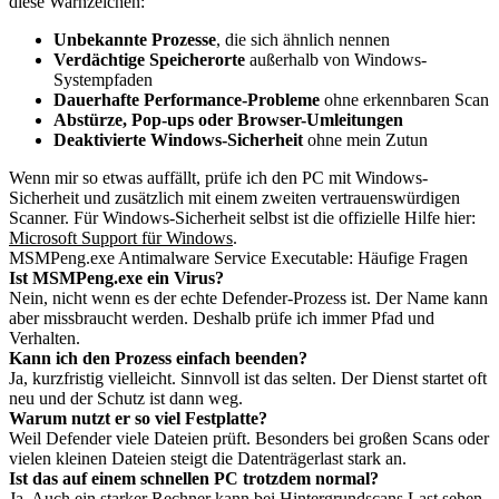
diese Warnzeichen:
Unbekannte Prozesse
, die sich ähnlich nennen
Verdächtige Speicherorte
außerhalb von Windows-
Systempfaden
Dauerhafte Performance-Probleme
ohne erkennbaren Scan
Abstürze, Pop-ups oder Browser-Umleitungen
Deaktivierte Windows-Sicherheit
ohne mein Zutun
Wenn mir so etwas auffällt, prüfe ich den PC mit Windows-
Sicherheit und zusätzlich mit einem zweiten vertrauenswürdigen
Scanner. Für Windows-Sicherheit selbst ist die offizielle Hilfe hier:
Microsoft Support für Windows
.
MSMPeng.exe Antimalware Service Executable: Häufige Fragen
Ist MSMPeng.exe ein Virus?
Nein, nicht wenn es der echte Defender-Prozess ist. Der Name kann
aber missbraucht werden. Deshalb prüfe ich immer Pfad und
Verhalten.
Kann ich den Prozess einfach beenden?
Ja, kurzfristig vielleicht. Sinnvoll ist das selten. Der Dienst startet oft
neu und der Schutz ist dann weg.
Warum nutzt er so viel Festplatte?
Weil Defender viele Dateien prüft. Besonders bei großen Scans oder
vielen kleinen Dateien steigt die Datenträgerlast stark an.
Ist das auf einem schnellen PC trotzdem normal?
Ja. Auch ein starker Rechner kann bei Hintergrundscans Last sehen.