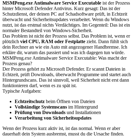
MSMPeng.exe Antimalware Service Executable
ist der Prozess
hinter Microsoft Defender Antivirus. Kurz gesagt: Das ist der
Schutzdienst, der deinen PC auf Schadsoftware prüft, in Echtzeit
überwacht und Sicherheitsupdates verarbeitet. Wenn du Windows
nutzt, ist das erstmal nichts Verdächtiges. Im Gegenteil: Das ist ein
normaler Bestandteil von Windows-Sicherheit.
Das Problem ist nicht der Prozess selbst. Das Problem ist, wenn er
plötzlich
viel CPU, RAM oder Festplatte
zieht. Dann fühlt sich
dein Rechner an wie ein Auto mit angezogener Handbremse. Ich
erkläre dir, warum das passiert und was ich dagegen tun würde.
MSMPeng.exe Antimalware Service Executable: Was macht der
Prozess genau?
Der Prozess gehört zu Microsoft Defender. Er scannt Dateien in
Echtzeit, prüft Downloads, überwacht Programme und startet auch
Hintergrundscans. Das ist sinnvoll, weil Sicherheit nicht erst dann
funktionieren darf, wenn es zu spät ist.
Typische Aufgaben:
Echtzeitschutz
beim Öffnen von Dateien
Vollständige Systemscans
im Hintergrund
Prüfung von Downloads
und Installationen
Verarbeitung von Sicherheitsupdates
Wenn der Prozess kurz aktiv ist, ist das normal. Wenn er aber
dauerhaft dein System ausbremst, musst du die Ursache finden.