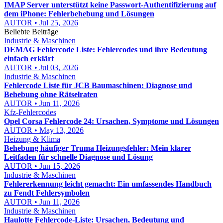
IMAP Server unterstützt keine Passwort-Authentifizierung auf
dem iPhone: Fehlerbehebung und Lösungen
AUTOR • Jul 25, 2026
Beliebte Beiträge
Industrie & Maschinen
DEMAG Fehlercode Liste: Fehlercodes und ihre Bedeutung
einfach erklärt
AUTOR • Jul 03, 2026
Industrie & Maschinen
Fehlercode Liste für JCB Baumaschinen: Diagnose und
Behebung ohne Rätselraten
AUTOR • Jun 11, 2026
Kfz-Fehlercodes
Opel Corsa Fehlercode 24: Ursachen, Symptome und Lösungen
AUTOR • May 13, 2026
Heizung & Klima
Behebung häufiger Truma Heizungsfehler: Mein klarer
Leitfaden für schnelle Diagnose und Lösung
AUTOR • Jun 15, 2026
Industrie & Maschinen
Fehlererkennung leicht gemacht: Ein umfassendes Handbuch
zu Fendt Fehlersymbolen
AUTOR • Jun 11, 2026
Industrie & Maschinen
Haulotte Fehlercode-Liste: Ursachen, Bedeutung und