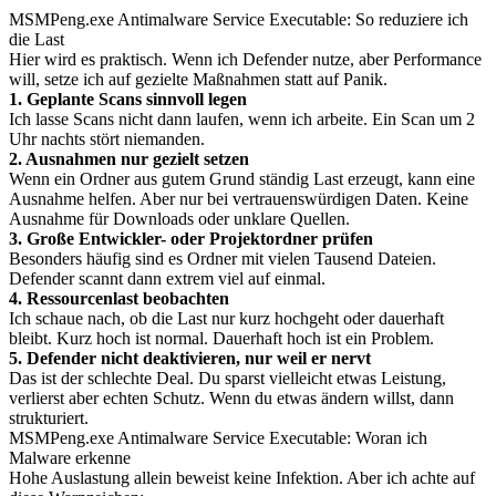
MSMPeng.exe Antimalware Service Executable: So reduziere ich
die Last
Hier wird es praktisch. Wenn ich Defender nutze, aber Performance
will, setze ich auf gezielte Maßnahmen statt auf Panik.
1. Geplante Scans sinnvoll legen
Ich lasse Scans nicht dann laufen, wenn ich arbeite. Ein Scan um 2
Uhr nachts stört niemanden.
2. Ausnahmen nur gezielt setzen
Wenn ein Ordner aus gutem Grund ständig Last erzeugt, kann eine
Ausnahme helfen. Aber nur bei vertrauenswürdigen Daten. Keine
Ausnahme für Downloads oder unklare Quellen.
3. Große Entwickler- oder Projektordner prüfen
Besonders häufig sind es Ordner mit vielen Tausend Dateien.
Defender scannt dann extrem viel auf einmal.
4. Ressourcenlast beobachten
Ich schaue nach, ob die Last nur kurz hochgeht oder dauerhaft
bleibt. Kurz hoch ist normal. Dauerhaft hoch ist ein Problem.
5. Defender nicht deaktivieren, nur weil er nervt
Das ist der schlechte Deal. Du sparst vielleicht etwas Leistung,
verlierst aber echten Schutz. Wenn du etwas ändern willst, dann
strukturiert.
MSMPeng.exe Antimalware Service Executable: Woran ich
Malware erkenne
Hohe Auslastung allein beweist keine Infektion. Aber ich achte auf