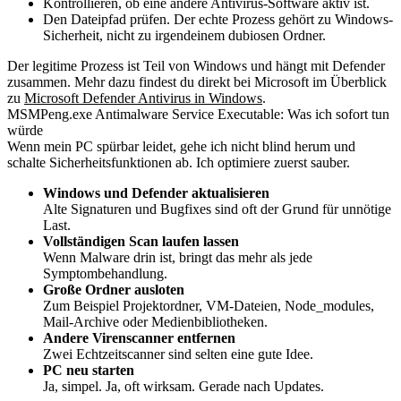
Kontrollieren, ob eine andere Antivirus-Software aktiv ist.
Den Dateipfad prüfen. Der echte Prozess gehört zu Windows-
Sicherheit, nicht zu irgendeinem dubiosen Ordner.
Der legitime Prozess ist Teil von Windows und hängt mit Defender
zusammen. Mehr dazu findest du direkt bei Microsoft im Überblick
zu
Microsoft Defender Antivirus in Windows
.
MSMPeng.exe Antimalware Service Executable: Was ich sofort tun
würde
Wenn mein PC spürbar leidet, gehe ich nicht blind herum und
schalte Sicherheitsfunktionen ab. Ich optimiere zuerst sauber.
Windows und Defender aktualisieren
Alte Signaturen und Bugfixes sind oft der Grund für unnötige
Last.
Vollständigen Scan laufen lassen
Wenn Malware drin ist, bringt das mehr als jede
Symptombehandlung.
Große Ordner ausloten
Zum Beispiel Projektordner, VM-Dateien, Node_modules,
Mail-Archive oder Medienbibliotheken.
Andere Virenscanner entfernen
Zwei Echtzeitscanner sind selten eine gute Idee.
PC neu starten
Ja, simpel. Ja, oft wirksam. Gerade nach Updates.