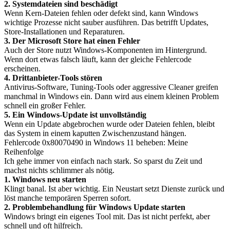
2. Systemdateien sind beschädigt
Wenn Kern-Dateien fehlen oder defekt sind, kann Windows
wichtige Prozesse nicht sauber ausführen. Das betrifft Updates,
Store-Installationen und Reparaturen.
3. Der Microsoft Store hat einen Fehler
Auch der Store nutzt Windows-Komponenten im Hintergrund.
Wenn dort etwas falsch läuft, kann der gleiche Fehlercode
erscheinen.
4. Drittanbieter-Tools stören
Antivirus-Software, Tuning-Tools oder aggressive Cleaner greifen
manchmal in Windows ein. Dann wird aus einem kleinen Problem
schnell ein großer Fehler.
5. Ein Windows-Update ist unvollständig
Wenn ein Update abgebrochen wurde oder Dateien fehlen, bleibt
das System in einem kaputten Zwischenzustand hängen.
Fehlercode 0x80070490 in Windows 11 beheben: Meine
Reihenfolge
Ich gehe immer von einfach nach stark. So sparst du Zeit und
machst nichts schlimmer als nötig.
1. Windows neu starten
Klingt banal. Ist aber wichtig. Ein Neustart setzt Dienste zurück und
löst manche temporären Sperren sofort.
2. Problembehandlung für Windows Update starten
Windows bringt ein eigenes Tool mit. Das ist nicht perfekt, aber
schnell und oft hilfreich.