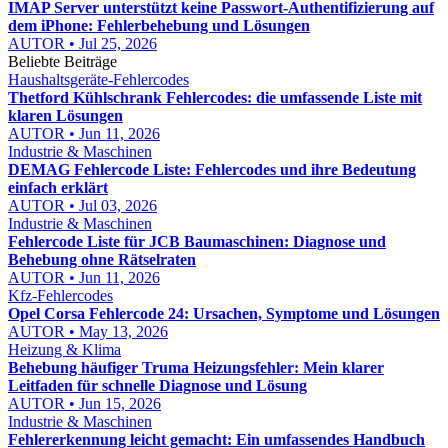
IMAP Server unterstützt keine Passwort-Authentifizierung auf
dem iPhone: Fehlerbehebung und Lösungen
AUTOR • Jul 25, 2026
Beliebte Beiträge
Haushaltsgeräte-Fehlercodes
Thetford Kühlschrank Fehlercodes: die umfassende Liste mit
klaren Lösungen
AUTOR • Jun 11, 2026
Industrie & Maschinen
DEMAG Fehlercode Liste: Fehlercodes und ihre Bedeutung
einfach erklärt
AUTOR • Jul 03, 2026
Industrie & Maschinen
Fehlercode Liste für JCB Baumaschinen: Diagnose und
Behebung ohne Rätselraten
AUTOR • Jun 11, 2026
Kfz-Fehlercodes
Opel Corsa Fehlercode 24: Ursachen, Symptome und Lösungen
AUTOR • May 13, 2026
Heizung & Klima
Behebung häufiger Truma Heizungsfehler: Mein klarer
Leitfaden für schnelle Diagnose und Lösung
AUTOR • Jun 15, 2026
Industrie & Maschinen
Fehlererkennung leicht gemacht: Ein umfassendes Handbuch