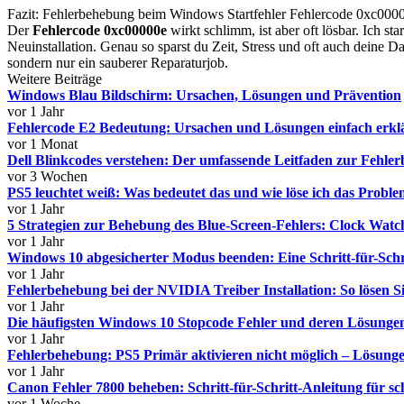
Fazit: Fehlerbehebung beim Windows Startfehler Fehlercode 0xc000
Der
Fehlercode 0xc00000e
wirkt schlimm, ist aber oft lösbar. Ich s
Neuinstallation. Genau so sparst du Zeit, Stress und oft auch deine D
sondern nur ein sauberer Reparaturjob.
Weitere Beiträge
Windows Blau Bildschirm: Ursachen, Lösungen und Prävention
vor 1 Jahr
Fehlercode E2 Bedeutung: Ursachen und Lösungen einfach erkl
vor 1 Monat
Dell Blinkcodes verstehen: Der umfassende Leitfaden zur Fehle
vor 3 Wochen
PS5 leuchtet weiß: Was bedeutet das und wie löse ich das Probl
vor 1 Jahr
5 Strategien zur Behebung des Blue-Screen-Fehlers: Clock Wat
vor 1 Jahr
Windows 10 abgesicherter Modus beenden: Eine Schritt-für-Schr
vor 1 Jahr
Fehlerbehebung bei der NVIDIA Treiber Installation: So lösen S
vor 1 Jahr
Die häufigsten Windows 10 Stopcode Fehler und deren Lösunge
vor 1 Jahr
Fehlerbehebung: PS5 Primär aktivieren nicht möglich – Lösung
vor 1 Jahr
Canon Fehler 7800 beheben: Schritt-für-Schritt-Anleitung für s
vor 1 Woche