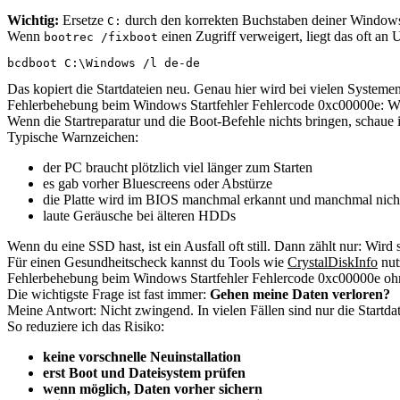
Wichtig:
Ersetze
durch den korrekten Buchstaben deiner Windows-
C:
Wenn
einen Zugriff verweigert, liegt das oft a
bootrec /fixboot
bcdboot C:\Windows /l de-de
Das kopiert die Startdateien neu. Genau hier wird bei vielen Systeme
Fehlerbehebung beim Windows Startfehler Fehlercode 0xc00000e: Wenn
Wenn die Startreparatur und die Boot-Befehle nichts bringen, schaue
Typische Warnzeichen:
der PC braucht plötzlich viel länger zum Starten
es gab vorher Bluescreens oder Abstürze
die Platte wird im BIOS manchmal erkannt und manchmal nich
laute Geräusche bei älteren HDDs
Wenn du eine SSD hast, ist ein Ausfall oft still. Dann zählt nur: Wird s
Für einen Gesundheitscheck kannst du Tools wie
CrystalDiskInfo
nut
Fehlerbehebung beim Windows Startfehler Fehlercode 0xc00000e oh
Die wichtigste Frage ist fast immer:
Gehen meine Daten verloren?
Meine Antwort: Nicht zwingend. In vielen Fällen sind nur die Startdatei
So reduziere ich das Risiko:
keine vorschnelle Neuinstallation
erst Boot und Dateisystem prüfen
wenn möglich, Daten vorher sichern