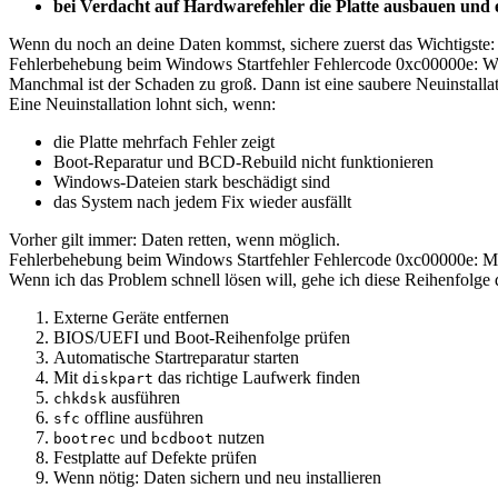
bei Verdacht auf Hardwarefehler die Platte ausbauen und 
Wenn du noch an deine Daten kommst, sichere zuerst das Wichtigste
Fehlerbehebung beim Windows Startfehler Fehlercode 0xc00000e: Wa
Manchmal ist der Schaden zu groß. Dann ist eine saubere Neuinstallati
Eine Neuinstallation lohnt sich, wenn:
die Platte mehrfach Fehler zeigt
Boot-Reparatur und BCD-Rebuild nicht funktionieren
Windows-Dateien stark beschädigt sind
das System nach jedem Fix wieder ausfällt
Vorher gilt immer: Daten retten, wenn möglich.
Fehlerbehebung beim Windows Startfehler Fehlercode 0xc00000e: Me
Wenn ich das Problem schnell lösen will, gehe ich diese Reihenfolge 
Externe Geräte entfernen
BIOS/UEFI und Boot-Reihenfolge prüfen
Automatische Startreparatur starten
Mit
das richtige Laufwerk finden
diskpart
ausführen
chkdsk
offline ausführen
sfc
und
nutzen
bootrec
bcdboot
Festplatte auf Defekte prüfen
Wenn nötig: Daten sichern und neu installieren