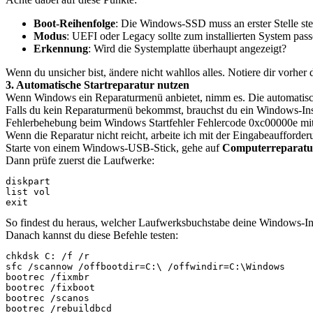
Boot-Reihenfolge
: Die Windows-SSD muss an erster Stelle st
Modus
: UEFI oder Legacy sollte zum installierten System pas
Erkennung
: Wird die Systemplatte überhaupt angezeigt?
Wenn du unsicher bist, ändere nicht wahllos alles. Notiere dir vorher
3. Automatische Startreparatur nutzen
Wenn Windows ein Reparaturmenü anbietet, nimm es. Die automatische 
Falls du kein Reparaturmenü bekommst, brauchst du ein Windows-Instal
Fehlerbehebung beim Windows Startfehler Fehlercode 0xc00000e mit
Wenn die Reparatur nicht reicht, arbeite ich mit der Eingabeaufforderu
Starte von einem Windows-USB-Stick, gehe auf
Computerreparatu
Dann prüfe zuerst die Laufwerke:
diskpart

list vol

exit
So findest du heraus, welcher Laufwerksbuchstabe deine Windows-Insta
Danach kannst du diese Befehle testen:
chkdsk C: /f /r

sfc /scannow /offbootdir=C:\ /offwindir=C:\Windows

bootrec /fixmbr

bootrec /fixboot

bootrec /scanos

bootrec /rebuildbcd