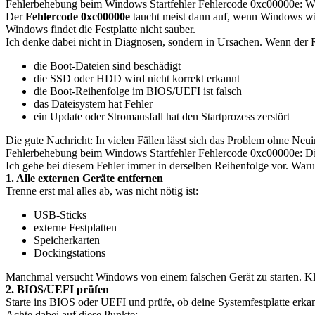
Fehlerbehebung beim Windows Startfehler Fehlercode 0xc00000e: Wa
Der
Fehlercode 0xc00000e
taucht meist dann auf, wenn Windows wicht
Windows findet die Festplatte nicht sauber.
Ich denke dabei nicht in Diagnosen, sondern in Ursachen. Wenn der R
die Boot-Dateien sind beschädigt
die SSD oder HDD wird nicht korrekt erkannt
die Boot-Reihenfolge im BIOS/UEFI ist falsch
das Dateisystem hat Fehler
ein Update oder Stromausfall hat den Startprozess zerstört
Die gute Nachricht: In vielen Fällen lässt sich das Problem ohne Neuin
Fehlerbehebung beim Windows Startfehler Fehlercode 0xc00000e: Die
Ich gehe bei diesem Fehler immer in derselben Reihenfolge vor. Warum
1. Alle externen Geräte entfernen
Trenne erst mal alles ab, was nicht nötig ist:
USB-Sticks
externe Festplatten
Speicherkarten
Dockingstations
Manchmal versucht Windows von einem falschen Gerät zu starten. Kling
2. BIOS/UEFI prüfen
Starte ins BIOS oder UEFI und prüfe, ob deine Systemfestplatte erka
Achte dabei auf diese Punkte: