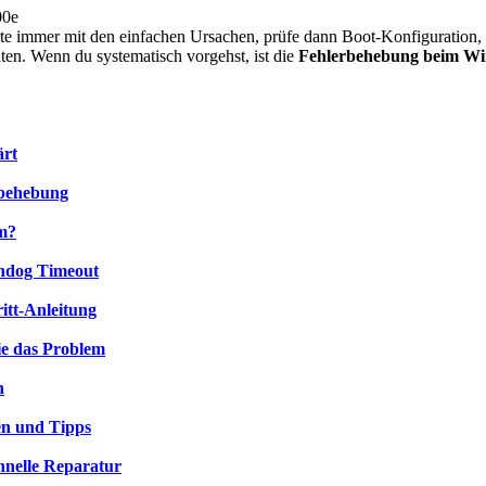
00e
tarte immer mit den einfachen Ursachen, prüfe dann Boot-Konfiguration,
aten. Wenn du systematisch vorgehst, ist die
Fehlerbehebung beim Win
ärt
rbehebung
em?
chdog Timeout
itt-Anleitung
ie das Problem
n
en und Tipps
chnelle Reparatur