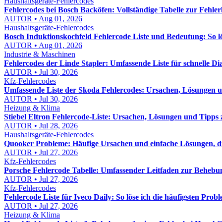
Haushaltsgeräte-Fehlercodes
Fehlercodes bei Bosch Backöfen: Vollständige Tabelle zur Fehl
AUTOR • Aug 01, 2026
Haushaltsgeräte-Fehlercodes
Bosch Induktionskochfeld Fehlercode Liste und Bedeutung: So lös
AUTOR • Aug 01, 2026
Industrie & Maschinen
Fehlercodes der Linde Stapler: Umfassende Liste für schnelle D
AUTOR • Jul 30, 2026
Kfz-Fehlercodes
Umfassende Liste der Skoda Fehlercodes: Ursachen, Lösungen
AUTOR • Jul 30, 2026
Heizung & Klima
Stiebel Eltron Fehlercode-Liste: Ursachen, Lösungen und Tipps
AUTOR • Jul 28, 2026
Haushaltsgeräte-Fehlercodes
Quooker Probleme: Häufige Ursachen und einfache Lösungen, die
AUTOR • Jul 27, 2026
Kfz-Fehlercodes
Porsche Fehlercode Tabelle: Umfassender Leitfaden zur Behebu
AUTOR • Jul 27, 2026
Kfz-Fehlercodes
Fehlercode Liste für Iveco Daily: So löse ich die häufigsten Probl
AUTOR • Jul 27, 2026
Heizung & Klima