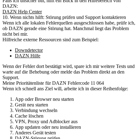
Falls ich unsicher bin, hilft ein Blick in den Hilfebereich von
DAZN:
DAZN Help Center
10. Wenn nichts hilft: Störung prüfen und Support kontaktieren
Wenn ich alle lokalen Fehlerquellen ausgeschlossen habe, prüfe ich,
ob DAZN gerade eine Störung hat. Manchmal liegt das Problem
nicht bei mir.
Hilfreiche externe Ressourcen sind zum Beispiel:
Downdetector
DAZN Hilfe
Wenn der Fehler dort bestätigt wird, spare ich mir weitere Tests und
warte auf die Behebung oder melde das Problem direkt an den
Support.
Meine Prioritätenliste für DAZN Fehlercode 11 064
Wenn ich schnell ans Ziel will, arbeite ich in dieser Reihenfolge:
App oder Browser neu starten
Gerät neu starten
Verbindung wechseln
Cache löschen
VPN, Proxy und Adblocker aus
App updaten oder neu installieren
Anderes Gerät testen
DAZN-Störung prüfen