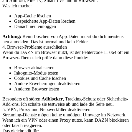
auf Android, Fire TV, Smart TVs und in Browsern.
Was ich mache:
App-Cache löschen
Gespeicherte App-Daten löschen
Danach neu einloggen
Achtung:
Beim Löschen von App-Daten musst du dich meistens
neu anmelden. Das ist normal und kein Fehler.
4. Browser-Probleme ausschließen
Wenn du DAZN im Browser nutzt, ist der Fehlercode 11 064 oft ein
Browser-Thema. Ich prüfe dann diese Punkte:
Browser aktualisieren
Inkognito-Modus testen
Cookies und Cache löschen
Andere Erweiterungen deaktivieren
Anderen Browser testen
Besonders oft stören
Adblocker
, Tracking-Schutz oder Sicherheits-
Add-ons. Ich schalte sie testweise ab und lade die Seite neu.
5. VPN, Proxy und Netzwerkfilter deaktivieren
Streaming-Dienste mögen keine unnötigen Umwege im Netzwerk.
Wenn ich ein VPN oder einen Proxy nutze, kann DAZN blockieren
oder falsch reagieren.
Das gleiche gilt für: