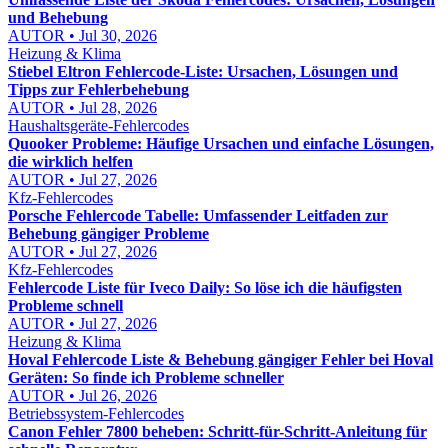
und Behebung
AUTOR • Jul 30, 2026
Heizung & Klima
Stiebel Eltron Fehlercode-Liste: Ursachen, Lösungen und
Tipps zur Fehlerbehebung
AUTOR • Jul 28, 2026
Haushaltsgeräte-Fehlercodes
Quooker Probleme: Häufige Ursachen und einfache Lösungen,
die wirklich helfen
AUTOR • Jul 27, 2026
Kfz-Fehlercodes
Porsche Fehlercode Tabelle: Umfassender Leitfaden zur
Behebung gängiger Probleme
AUTOR • Jul 27, 2026
Kfz-Fehlercodes
Fehlercode Liste für Iveco Daily: So löse ich die häufigsten
Probleme schnell
AUTOR • Jul 27, 2026
Heizung & Klima
Hoval Fehlercode Liste & Behebung gängiger Fehler bei Hoval
Geräten: So finde ich Probleme schneller
AUTOR • Jul 26, 2026
Betriebssystem-Fehlercodes
Canon Fehler 7800 beheben: Schritt-für-Schritt-Anleitung für